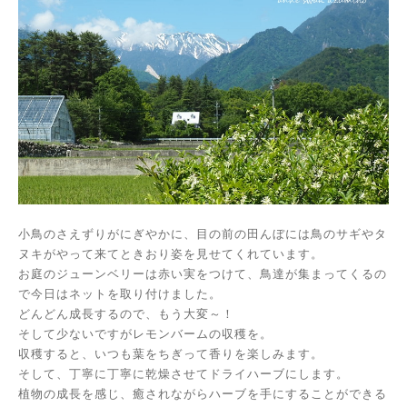
小鳥のさえずりがにぎやかに、目の前の田んぼには鳥のサギやタ
ヌキがやって来てときおり姿を見せてくれています。
お庭のジューンベリーは赤い実をつけて、
鳥達が集まってくるの
で今日はネットを取り付けました。
どんどん成長するので、もう大変～！
そして少ないですが
レモンバームの収穫を。
収穫すると、いつも葉をちぎって香りを楽しみます。
そして、丁寧に丁寧に乾燥させてドライハーブにします。
植物の成長を感じ、癒されながらハーブを手にすることができる